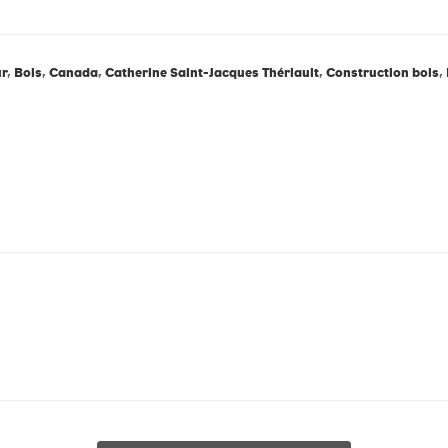
ur
,
Bois
,
Canada
,
Catherine Saint-Jacques Thériault
,
Construction bois
,