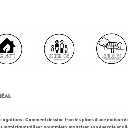
RÉAL
rrogations : Comment dessine t-on les plans d’une maison 
s matériaux utiliser pour mieux maitriser son énergie et all